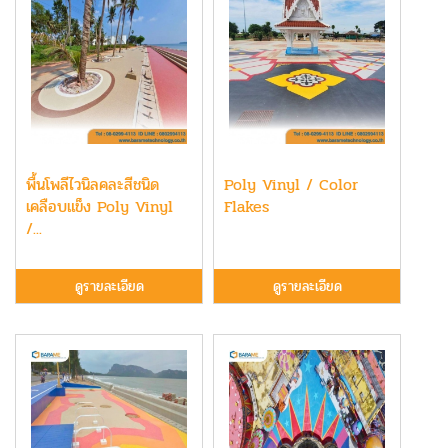
พื้นโพลีไวนิลคละสีชนิด
Poly Vinyl / Color
เคลือบแข็ง Poly Vinyl
Flakes
/...
ดูรายละเอียด
ดูรายละเอียด