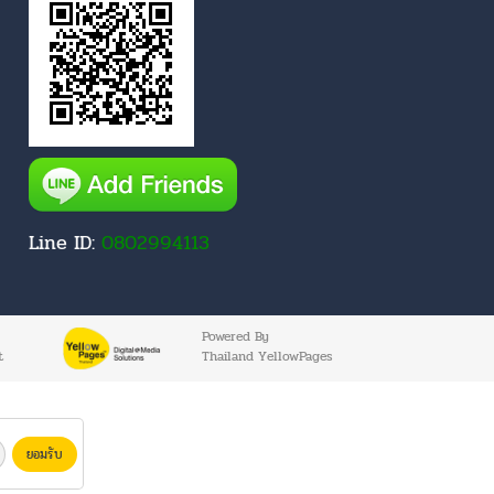
Line ID:
0802994113
Powered By
t
Thailand YellowPages
ยอมรับ