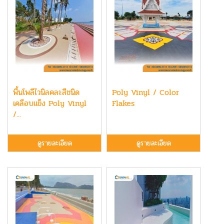
พื้นโพลีไวนิลคละสีชนิด
Poly Vinyl / Color
เคลือบแข็ง Poly Vinyl
Flakes
/...
ดูรายละเอียด
ดูรายละเอียด