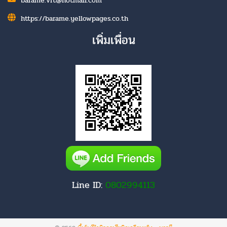
barame.vrt@hotmail.com
https://barame.yellowpages.co.th
เพิ่มเพื่อน
Line ID:
0802994113